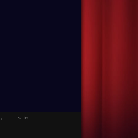
fy
Twitter