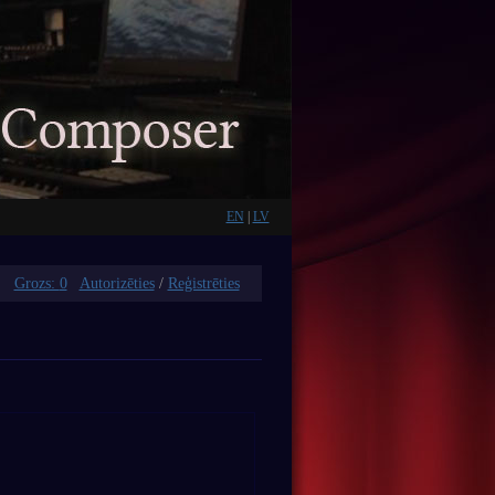
EN
|
LV
u!
Grozs:
0
Autorizēties
/
Reģistrēties