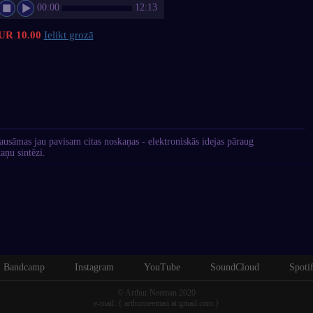
00:00
12:13
UR 10.00
Ielikt grozā
usāmas jau pavisam citas noskaņas - elektroniskās idejas pāraug
aņu sintēzi.
Bandcamp
Instagram
YouTube
SoundCloud
Spoti
© Arthur Neeman 2020
e-mail: { arthurneeman at gmail.com }