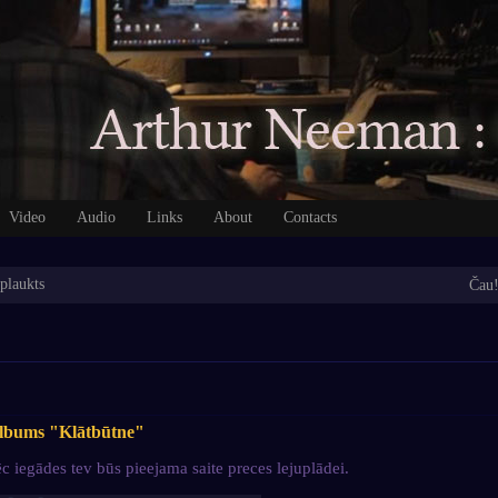
Video
Audio
Links
About
Contacts
plaukts
Ča
lbums "Klātbūtne"
c iegādes tev būs pieejama saite preces lejuplādei.