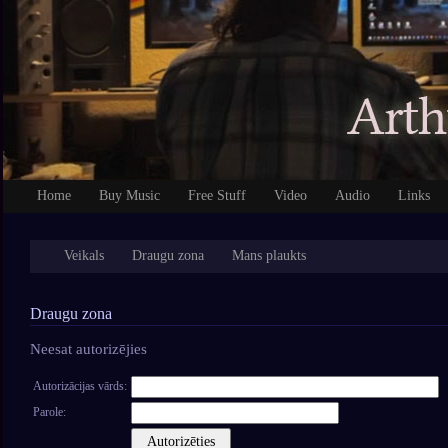
Home
Buy Music
Free Stuff
Video
Audio
Links
Veikals
Draugu zona
Mans plaukts
Draugu zona
Neesat autorizējies
Autorizācijas vārds:
Parole: